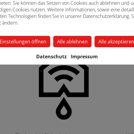
Das Risiko von größeren Wasserschäden wird
Ein
ieten. Sie können das Setzen von Cookies auch ablehnen und un
minimiert
kom
igen Cookies nutzen. Weitere Informationen, sowie eine detaill
ten Technologien finden Sie in unserer Datenschutzerklärung. S
t ändern.
Einstellungen öffnen
Alle ablehnen
Alle akzeptiere
Datenschutz
Impressum