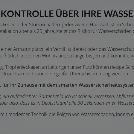
 KONTROLLE ÜBER IHRE WASS
 Feuer- oder Sturmschäden: jeder zweite Haushalt ist im Schni
allation älter als 20 Jahre, steigt das Risiko für Wasserschäden
 einer Armatur platzt, ein Ventil ist defekt oder das Wassersch
naufhörlich in deinen Wohnraum, so lange bis jemand kommt un
ig. Tropfenleckagen an Leitungen unter Putz können riesige Sc
inen Unachtsamkeit kann eine große Überschwemmung werden.
t für Ihr Zuhause mit dem smarten Wassersicherheitssyst
ein aufgedrehter Gartenschlauch ist schnell vergessen, Abflüsse 
nder also, dass es in Deutschland alle 30 Sekunden einen Wasser
it moderner Technik die Folgen von Wasserschäden, indem es z