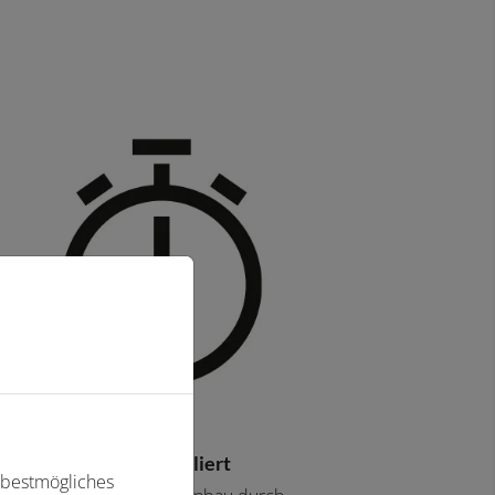
nell und einfach installiert
 bestmögliches