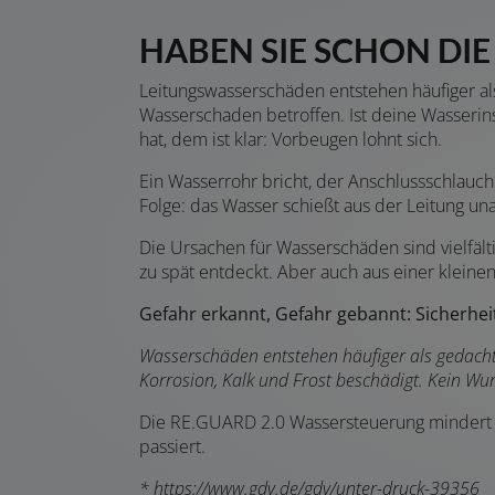
HABEN SIE SCHON DIE
Leitungswasserschäden entstehen häufiger als
Wasserschaden betroffen. Ist deine Wasserinst
hat, dem ist klar: Vorbeugen lohnt sich.
Ein Wasserrohr bricht, der Anschlussschlauch
Folge: das Wasser schießt aus der Leitung u
Die Ursachen für Wasserschäden sind vielfält
zu spät entdeckt. Aber auch aus einer kle
Gefahr erkannt, Gefahr gebannt:
Sicherhei
Wasserschäden entstehen häufiger als gedacht, 
Korrosion, Kalk und Frost beschädigt. Kein Wu
Die RE.GUARD 2.0 Wassersteuerung mindert m
passiert.
*
https://www.gdv.de/gdv/unter-druck-39356