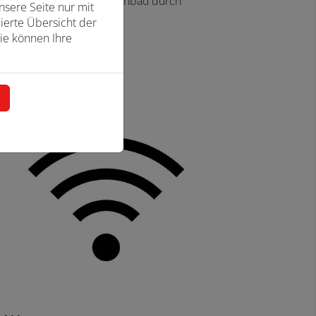
facher fachmännischer Einbau durch
sere Seite nur mit
pakte Bauform
ierte Übersicht der
ie können Ihre
n