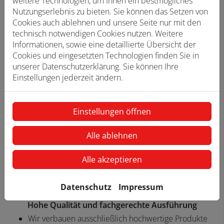
weitere Technologien, um Ihnen ein bestmögliches
funktioniert.
Nutzungserlebnis zu bieten. Sie können das Setzen von
Cookies auch ablehnen und unsere Seite nur mit den
technisch notwendigen Cookies nutzen. Weitere
Informationen, sowie eine detaillierte Übersicht der
Cookies und eingesetzten Technologien finden Sie in
unserer Datenschutzerklärung. Sie können Ihre
Individuelle Planung und Beratung
Einstellungen jederzeit ändern.
Wir planen Ihre Anlage basierend auf Ihren
Wünschen und Ideen
Einstellungen öffnen
Sie erhalten eine herstellerunabhängige
Produktberatung
Wir erstellen eine transparente Kostenaufstellung
Alle ablehnen
ohne Überraschungen
Alle akzeptieren
Datenschutz
Impressum
Hohe Qualität und fachgerechte Ausführung
Wir verbauen ausschließlich hochwertige Produkte