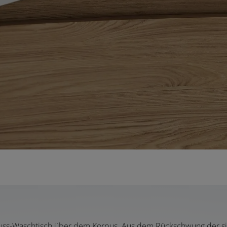
alguss-Waschtisch über dem Korpus. Aus dem Rückschwung der 