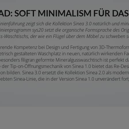
AD: SOFT MINIMALISM FÜR D
nführung zeigt sich die Kollektion Sinea 3.0 natürlich und min
nienprogramm sys20 setzt die organische Formsprache des Origina
s-Waschtischs, der wie ein Flügel über dem Möbel zu schweben s
ührende Kompetenz bei Design und Fertigung von 3D-Thermofor
trisch gestalteten Waschplatz in neuen, natürlich wirkenden 
besonders filigran geformte Mineralgusswaschtisch ist perfekt 
lle der Tip-on-Öffnungsmechanik von Sinea 1.0 bietet das Re-Des
on bilden. Sinea 3.0 ersetzt die Kollektion Sinea 2.0 als moder
ten Sinea-Linie, die in der Version Sinea 1.0 unverändert fortg